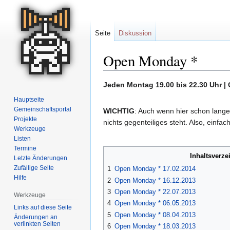
Seite
Diskussion
Open Monday *
Zur
Zur
Jeden Montag 19.00 bis 22.30 Uhr |
Navigation
Suche
Hauptseite
springen
springen
Gemeinschafts­portal
WICHTIG
: Auch wenn hier schon lange
Projekte
nichts gegenteiliges steht. Also, einfa
Werkzeuge
Listen
Termine
Inhaltsverze
Letzte Änderungen
Zufällige Seite
1
Open Monday * 17.02.2014
Hilfe
2
Open Monday * 16.12.2013
3
Open Monday * 22.07.2013
Werkzeuge
4
Open Monday * 06.05.2013
Links auf diese Seite
5
Open Monday * 08.04.2013
Änderungen an
verlinkten Seiten
6
Open Monday * 18.03.2013